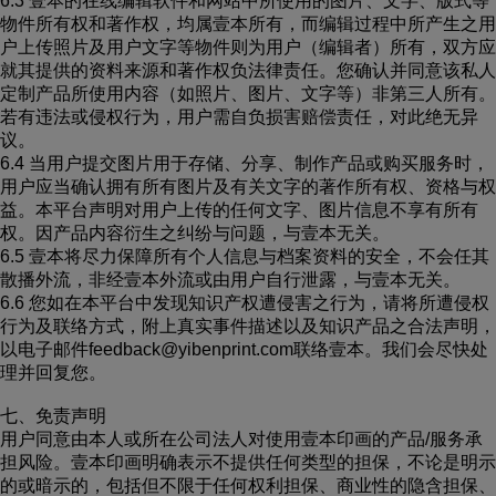
6.3 壹本的在线编辑软件和网站中所使用的图片、文字、版式等
物件所有权和著作权，均属壹本所有，而编辑过程中所产生之用
户上传照片及用户文字等物件则为用户（编辑者）所有，双方应
就其提供的资料来源和著作权负法律责任。您确认并同意该私人
定制产品所使用内容（如照片、图片、文字等）非第三人所有。
若有违法或侵权行为，用户需自负损害赔偿责任，对此绝无异
议。
6.4 当用户提交图片用于存储、分享、制作产品或购买服务时，
用户应当确认拥有所有图片及有关文字的著作所有权、资格与权
益。本平台声明对用户上传的任何文字、图片信息不享有所有
权。因产品内容衍生之纠纷与问题，与壹本无关。
6.5 壹本将尽力保障所有个人信息与档案资料的安全，不会任其
散播外流，非经壹本外流或由用户自行泄露，与壹本无关。
6.6 您如在本平台中发现知识产权遭侵害之行为，请将所遭侵权
行为及联络方式，附上真实事件描述以及知识产品之合法声明，
以电子邮件feedback@yibenprint.com联络壹本。我们会尽快处
理并回复您。
七、免责声明
用户同意由本人或所在公司法人对使用壹本印画的产品/服务承
担风险。壹本印画明确表示不提供任何类型的担保，不论是明示
的或暗示的，包括但不限于任何权利担保、商业性的隐含担保、