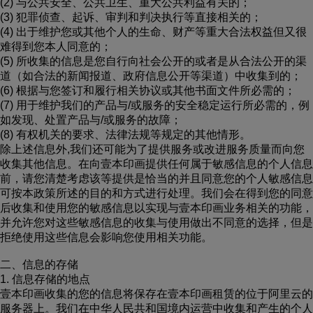
(2) 与公共安全、公共卫生、重大公共利益有关的；
(3) 犯罪侦查、起诉、审判和判决执行等直接相关的；
(4) 出于维护您或其他个人的生命、财产等重大合法权益但又很
难得到您本人同意的；
(5) 所收集的信息是您自行向社会公开的或者是从合法公开的渠
道（如合法的新闻报道、政府信息公开等渠道）中收集到的；
(6) 根据与您签订和履行相关协议或其他书面文件所必需的；
(7) 用于维护我们的产品与/或服务的安全稳定运行所必需的，例
如发现、处置产品与/或服务的故障；
(8) 有权机关的要求、法律法规等规定的其他情形。
除上述信息外,我们还可能为了提供服务或改进服务质量而向您
收集其他信息。在向壹本印画提供任何属于敏感信息的个人信息
前，请您清楚考虑该等提供是恰当的并且同意您的个人敏感信息
可按本政策所述的目的和方式进行处理。我们会在得到您的同意
后收集和使用您的敏感信息以实现与壹本印画业务相关的功能，
并允许您对这些敏感信息的收集与使用做出不同意的选择，但是
拒绝使用这些信息会影响您使用相关功能。
二、信息的存储
1. 信息存储的地点
壹本印画收集的您的信息将保存在壹本印画租赁的位于阿里云的
服务器上。我们在中华人民共和国境内运营中收集和产生的个人