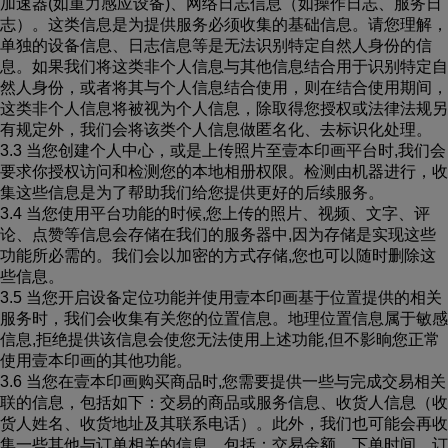
加速器(如重力感应设备)、网络日志信息（如操作日志、服务日
志）。这类信息是为提供服务必须收集的基础信息。请您理解，
单独的设备信息、日志信息等是无法识别特定自然人身份的信
息。如果我们将这类非个人信息与其他信息结合用于识别特定自
然人身份，或者将其与个人信息结合使用，则在结合使用期间，
这类非个人信息将被视为个人信息，除取得您授权或法律法规另
有规定外，我们会将该类个人信息做匿名化、去标识化处理。
3.3 当您创建个人中心，或是上传照片至壹本印画平台时,我们会
要求你授权访问和检测您的本地相册权限。检测由机器进行，收
集这些信息是为了帮助我们给您提供更好的后续服务。
3.4 当您使用平台功能的时候,您上传的照片、视频、文字、评
论、点赞等信息会存储在我们的服务器中,因为存储是实现这些
功能所必需的。我们会以加密的方式存储,您也可以随时删除这
些信息。
3.5 当您开启设备定位功能并使用壹本印画基于位置提供的相关
服务时，我们会收集有关您的位置信息。地理位置信息属于敏感
信息,拒绝提供该信息会使您无法使用上述功能,但不影晌您正常
使用壹本印画的其他功能。
3.6 当您在壹本印画购买商品时,您需要提供一些与完成交易相关
联的信息，包括如下：交易的商品或服务信息、收货人信息（收
货人姓名、收货地址及其联系电话）。此外，我们也可能会再收
集一些其他与订单相关的信息，包括：交易金额、下单时间、订