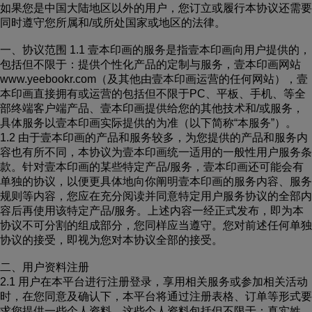
如果您是中国大陆地区以外的用户，您订立或履行本协议还需要
同时遵守您所属和/或所处国家或地区的法律。
一、协议范围 1.1 壹本印画的服务是指壹本印画向用户提供的，
包括但不限于：提供个性化产品的定制与服务，壹本印画网站
www.yeebookr.com（及其他由壹本印画运营的任何网站），壹
本印画直接拥有或运营的包括但不限于PC、平板、手机、等全
部终端客户端产品、壹本印画提供给您的其他技术和/或服务，
具体服务以壹本印画实际提供的为准（以下简称“本服务”）。
1.2 由于壹本印画的产品和服务较多，为您提供的产品和服务内
容也有所不同，本协议为壹本印画统一适用的一般性用户服务条
款。针对壹本印画的某些特定产品/服务，壹本印画还可能会有
单独的协议，以便更具体地向你阐明壹本印画的服务内容、服务
规则等内容，您应在充分阅读并同意特定用户服务协议的全部内
容后再使用该特定产品/服务。上述内容一经正式发布，即为本
协议不可分割的组成部分，您同样应当遵守。您对前述任何单独
协议的接受，即视为您对本协议全部的接受。
二、用户资料注册
2.1 用户在本平台进行注册登录，享用相关服务或参加相关活动
时，在您同意及确认下，本平台将通过注册表格、订单等形式要
求您提供一些个人资料。这些个人资料包括但不限于：真实姓