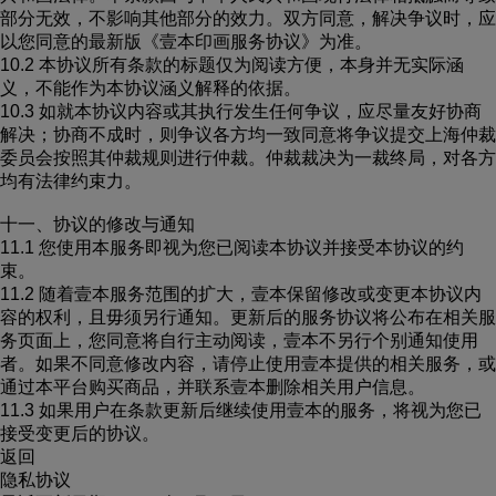
部分无效，不影响其他部分的效力。双方同意，解决争议时，应
以您同意的最新版《壹本印画服务协议》为准。
10.2 本协议所有条款的标题仅为阅读方便，本身并无实际涵
义，不能作为本协议涵义解释的依据。
10.3 如就本协议内容或其执行发生任何争议，应尽量友好协商
解决；协商不成时，则争议各方均一致同意将争议提交上海仲裁
委员会按照其仲裁规则进行仲裁。仲裁裁决为一裁终局，对各方
均有法律约束力。
十一、协议的修改与通知
11.1 您使用本服务即视为您已阅读本协议并接受本协议的约
束。
11.2 随着壹本服务范围的扩大，壹本保留修改或变更本协议内
容的权利，且毋须另行通知。更新后的服务协议将公布在相关服
务页面上，您同意将自行主动阅读，壹本不另行个别通知使用
者。如果不同意修改内容，请停止使用壹本提供的相关服务，或
通过本平台购买商品，并联系壹本删除相关用户信息。
11.3 如果用户在条款更新后继续使用壹本的服务，将视为您已
接受变更后的协议。
返回
隐私协议