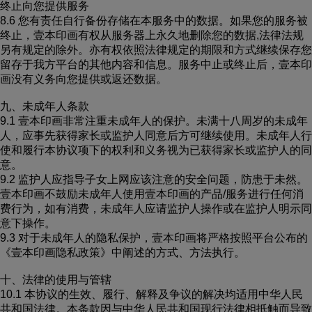
终止向您提供服务
8.6 您有责任自行备份存储在本服务中的数据。如果您的服务被
终止，壹本印画有权从服务器上永久地删除您的数据,法律法规
另有规定的除外。亦有权依照法律规定的期限和方式继续保存您
留存于我方平台的其他内容和信息。服务中止或终止后，壹本印
画没有义务向您提供或返还数据。
九、未成年人条款
9.1 壹本印画非常注重未成年人的保护。未满十八周岁的未成年
人，应事先获得家长或监护人同意后方可继续使用。未成年人行
使和履行本协议项下的权利和义务视为已获得家长或监护人的同
意。
9.2 监护人应指导子女上网应该注意的安全问题，防患于未然。
壹本印画不鼓励未成年人使用壹本印画的产品/服务进行任何消
费行为，如有消费，未成年人应请监护人操作或在监护人明示同
意下操作。
9.3 对于未成年人的隐私保护，壹本印画将严格按照平台公布的
《壹本印画隐私政策》中阐述的方式、方法执行。
十、法律的使用与管辖
10.1 本协议的生效、履行、解释及争议的解决均适用中华人民
共和国法律。本条款因与中华人民共和国现行法律相抵触而导致