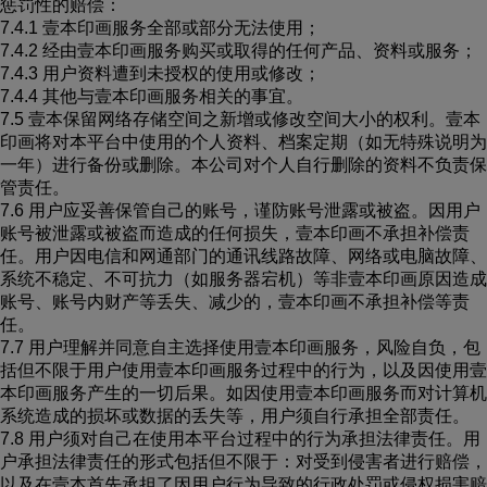
惩罚性的赔偿：
7.4.1 壹本印画服务全部或部分无法使用；
7.4.2 经由壹本印画服务购买或取得的任何产品、资料或服务；
7.4.3 用户资料遭到未授权的使用或修改；
7.4.4 其他与壹本印画服务相关的事宜。
7.5 壹本保留网络存储空间之新增或修改空间大小的权利。壹本
印画将对本平台中使用的个人资料、档案定期（如无特殊说明为
一年）进行备份或删除。本公司对个人自行删除的资料不负责保
管责任。
7.6 用户应妥善保管自己的账号，谨防账号泄露或被盗。因用户
账号被泄露或被盗而造成的任何损失，壹本印画不承担补偿责
任。用户因电信和网通部门的通讯线路故障、网络或电脑故障、
系统不稳定、不可抗力（如服务器宕机）等非壹本印画原因造成
账号、账号内财产等丢失、减少的，壹本印画不承担补偿等责
任。
7.7 用户理解并同意自主选择使用壹本印画服务，风险自负，包
括但不限于用户使用壹本印画服务过程中的行为，以及因使用壹
本印画服务产生的一切后果。如因使用壹本印画服务而对计算机
系统造成的损坏或数据的丢失等，用户须自行承担全部责任。
7.8 用户须对自己在使用本平台过程中的行为承担法律责任。用
户承担法律责任的形式包括但不限于：对受到侵害者进行赔偿，
以及在壹本首先承担了因用户行为导致的行政处罚或侵权损害赔