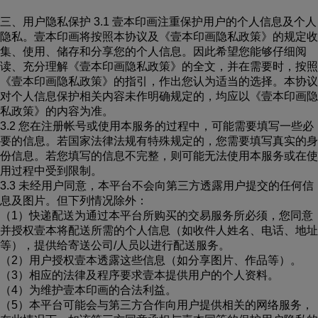
三、用户隐私保护 3.1 壹本印画注重保护用户的个人信息及个人
隐私。壹本印画将按照本协议及《壹本印画隐私政策》的规定收
集、使用、储存和分享您的个人信息。因此希望您能够仔细阅
读、充分理解《壹本印画隐私政策》的全文，并在需要时，按照
《壹本印画隐私政策》的指引，作出您认为适当的选择。本协议
对个人信息保护相关内容未作明确规定的，均应以《壹本印画隐
私政策》的内容为准。
3.2 您在注册帐号或使用本服务的过程中，可能需要填写一些必
要的信息。若国家法律法规有特殊规定的，您需要填写真实的身
份信息。若您填写的信息不完整，则可能无法使用本服务或在使
用过程中受到限制。
3.3 未经用户同意，本平台不会向第三方透露用户提交的任何信
息及图片。但下列情况除外：
（1）快递配送为通过本平台所购买的交易服务所必须，您同意
并授权壹本将配送所需的个人信息（如收件人姓名、电话、地址
等），提供给寄送公司/人员以进行配送服务。
（2）用户授权壹本透露这些信息（如分享图片、作品等）。
（3）相应的法律及程序要求壹本提供用户的个人资料。
（4）为维护壹本印画的合法利益。
（5）本平台可能会与第三方合作向用户提供相关的网络服务，