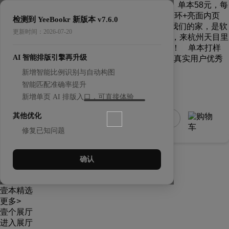
【MIXTAPE上新！】MIXTAPE 上新限时优惠！ 单本58元，每
款限量100本！ 【MIXTAPE上新！】多彩圈环+亮面内页
检测到 YeeBookr 新版本 v7.6.0
~ 带你回到千禧年的一本小书！ 【展讯】「我们的家，是软
更新时间：2026-07-20
肋，也是堡垒」第②季书展 展览中 5.29 - 8.31，来杭州天目里
看书吧！ 【毕业季】把这个夏天做成一本书！ 单本打样
AI 智能排版引擎再升级
68折，小批量55折起！ 【壹个展厅】千本真实用户优秀
作品都在这里，戳我来翻翻看叭~ 去看看 >
新增智能比例识别与自动构图
智能匹配准确率提升
新增单页 AI 排版入口，可直接体验
其他优化
搜索您想要的产品
修复已知问题
闪购活动
限时优惠不错过
确认
充值特惠
充¥3000送750
壹本精选
更多>
壹个展厅
进入展厅