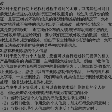
改
2.2对于您在行使上述权利过程中遇到的困难，或者其他可能目
前无法向您提供在线自行更正/修改服务的，经过对您身份的验
证，且更正/修改不影响信息的客观性和准确性的情况下，您有
权对错误或不完整的信息作出更正或修改，或在特定情况下，尤
其是数据错误时，通过我们公布的反馈与报错等措施将您的更
正/修改申请提交给我们，要求我们更正或修改您的数据，但法
律法规另有规定的除外。但出于安全性和身份识别的考虑，您可
能无法修改注册时提交的某些初始注册信息。
3.您有权删除您的个人信息
3.1对于您的部分个人信息，您也可以自行通过我们提供的相关
产品和服务的功能页面，主动删除您提供信息。例如：“收件信
息”信息在壹本印画网页端中的删除路径为：订单结算页-收货地
址-删除地址。您也可以自主删除您制作的作品、上传的图片和
文字等。一旦您删除后，我们即会对此类信息进行删除或匿名化
处理，除非法律法规另有规定。
3.2当发生以下情况时，您可以直接要求我们删除您的个人信
息，但已做匿名化处理或法律法规另有规定的除外：
（1）当我们处理个人信息的行为违反法律法规时；
（2）当我们收集、使用您的个人信息，却未征得您的同意时；
（3）当我们处理个人信息的行为违反了与您的约定时；