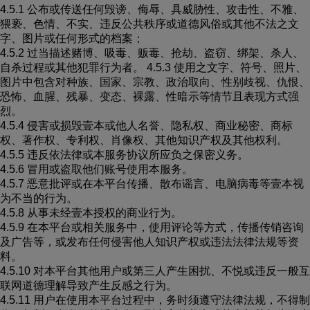
4.5.1 公布或传送任何毁谤、侮辱、具威胁性、攻击性、不雅、
猥亵、色情、不实、违反公共秩序或道德风俗或其他不法之文
字、图片或任何形式的档案；
4.5.2 过当描述赌博、吸毒、贩毒、抢劫、盗窃、绑架、杀人、
自杀过程或其他犯罪行为者。 4.5.3 使用之文字、符号、照片、
图片中包含对种族、国家、宗教、政治取向、性别歧视、仇恨、
恐怖、血腥、残暴、变态、裸露、性暗示等情节且表现方式强
烈。
4.5.4 侵害或损毁壹本或他人名誉、隐私权、商业秘密、商标
权、著作权、专利权、肖像权、其他知识产权及其他权利。
4.5.5 违反依法律或本服务协议所应负之保密义务。
4.5.6 冒用或盗取他们账号使用本服务。
4.5.7 恶意批评或在本平台传播、散布谣言、电脑病毒等壹本视
为不当的行为。
4.5.8 从事未经壹本授权的商业行为。
4.5.9 在本平台或相关服务中，使用评论等方式，传播传销咨询
及广告等，或发布任何侵害他人知识产权或违法法律法规等资
料。
4.5.10 对本平台其他用户或第三人产生困扰、不悦或违反一般互
联网道德理解导致产生反感之行为。
4.5.11 用户在使用本平台过程中，务时须遵守法律法规，不得制