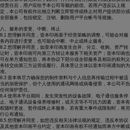
偿责任后，用户应给予本公司等额的赔偿。若用户违反以上规
定，本公司有权作出独立判断立即暂停或终止对用户提供部分或
全部服务，包括锁定、注销、删除用户平台帐号等措施。
八、服务的变更、中断、终止
8.1 您理解并同意，壹本印画基于经营策略的调整，可能会对服
务内容进行变更，也可能会中断、中止或终止服务。
8.2 您理解并同意，如壹本印画发生合并、分立、收购、资产转
让时，壹本印画可向第三方转让本服务下相关资产；壹本印画也
可在单方通知您后，将本协议下部分或全部服务及相应的权利义
务转交由第三方运营或履行。具体受让主体以壹本印画通知的为
准。
8.3 壹本将尽力确保您的制作资料与个人信息再传输过程中被适
当的加密保护，但个人使用的通讯网络或病毒侵害，本公司不负
任何保护责任。
8.4 使用本平台期间，发生突发性的设备故障、电子通信服务停
止、电子通讯设备保养维修时，或天灾等不可抗力因素，壹本有
权随时更改、暂停或终止本服务。若有重大事件或限制时，将另
行公布通知。
8.5 您理解并同意，如您违反相关法律法规的规定、违反本协议
及其他壹本印画平台约定，壹本印画有权不经通知而单方中断或