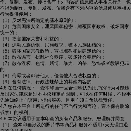
作、复制、发布、传播含有下列内容的信息或从事相关行为，也
不得为制作、复制、发布、传播含有下列内容的信息或从事相关
行为提供便利：
（1）反对宪法所确定的基本原则的；
（2）危害国家安全，泄露国家秘密，颠覆国家政权，破坏国家
统一的；
（3）损害国家荣誉和利益的；
（4）煽动民族仇恨、民族歧视，破坏民族团结的；
（5）破坏国家宗教政策，宣扬邪教和封建迷信的；
（6）散布谣言，扰乱社会秩序，破坏社会稳定的；
（7）散布淫秽、色情、赌博、暴力、凶杀、恐怖或者教唆犯罪
的；
（8）侮辱或者诽谤他人，侵害他人合法权益的；
（9）含有法律、行政法规禁止的其他内容的。
4.6 在任何情况下，壹本印画一旦合理地认为用户的行为可能违
反国家法律或超过本协议规定的限制，可以在任何时候，不经事
先通知终止向该用户提供服务。且用户须自负法律责任。
4.7 您在本平台上所进行的任何不当行为和言论，壹本保有删除
或禁止的权利。
4.8 本协议适用于壹本印画的所有产品和服务。您理解并同意：
（1） 壹本印画涉及的照片书等商品和服务不适用7天无理由退
货的商品和服务。