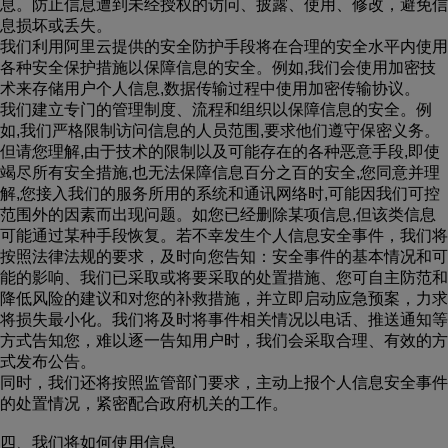
息。防止信息遭到未经授权的访问、披露、使用、修改，避免信
息损坏或丢失。
我们利用阿里云提供的安全防护手段将在合理的安全水平内使用
各种安全保护措施以保障信息的安全。例如,我们会使用加密技
术来存储用户个人信息,数据传输过程中使用加密传输协议。
我们建立专门的管理制度、流程和组织以保障信息的安全。例
如,我们严格限制访问信息的人员范围,要求他们遵守保密义务。
但请您理解,由于技术的限制以及可能存在的各种恶意手段,即使
竭尽所有安全措施,也无法保障信息百分之百的安全,您同意并理
解,您接入我们的服务所用的系统和通讯网络时,可能因我们可控
范围外的因素而出现问题。如您已经删除某项信息,但该类信息
可能通过某种手段恢复。若不幸发生个人信息安全事件，我们将
按照法律法规的要求，及时向您告知：安全事件的基本情况和可
能的影响、我们已采取或将要采取的处置措施、您可自主防范和
降低风险的建议和对您的补救措施，并立即启动应急预案，力求
将损失最小化。我们将及时将事件相关情况以电话、推送通知等
方式告知您，难以逐一告知用户时，我们会采取合理、有效的方
式发布公告。
同时，我们还将按照监管部门要求，主动上报个人信息安全事件
的处置情况，紧密配合政府机关的工作。
四、我们将如何使用信息