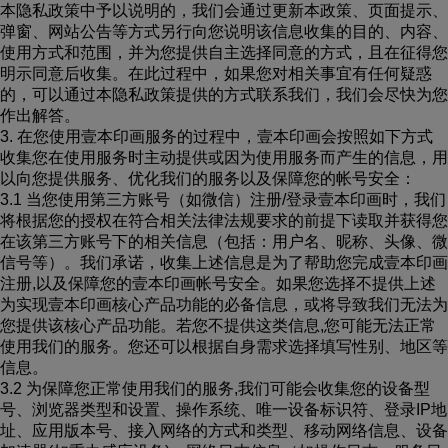
本隐私政策中予以说明的，我们会通过更新本政策、页面提示、
弹窗、网站公告等方式另行向您说明该信息收集的目的、内容、
使用方式和范围，并为您提供自主选择同意的方式，且在征得您
明示同意后收集。在此过程中，如果您对相关事宜有任何疑惑
的，可以通过本隐私政策提供的方式联系我们，我们会尽快为您
作出解答。
3. 在您使用壹本印画服务的过程中，壹本印画会按照如下方式
收集您在使用服务时主动提供或因为使用服务而产生的信息，用
以向您提供服务、优化我们的服务以及保障您的帐号安全：
3.1 当您使用第三方账号（如微信）注册/登录壹本印画时，我们
将根据您的授权在符合相关法律法规要求的前提下读取并获得您
在该第三方账号下的相关信息（包括：用户名、昵称、头像、微
信号等）。我们承诺，收集上述信息是为了帮助您完成壹本印画
注册,以及保障您的壹本印画帐号安全。如果您选择不提供上述
为实现壹本印画核心产品功能的必备信息，或将导致我们无法为
您提供该核心产品功能。若您不提供这类信息,您可能无法正常
使用我们的服务。您还可以根据自身需求选择填写性别、地区等
信息。
3.2 为保障您正常使用我们的服务,我们可能会收集您的设备型
号、浏览器类型和设置、操作系统、唯一设备标识符、登录IP地
址、应用版本号、接入网络的方式和类型、移动网络信息、设备