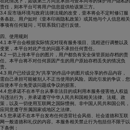
在此情况下，如该第三方同意承担与壹本同等的保护用户隐私的
责任，则本平台可将用户信息提供给该第三方。
3.4 应市场环境与政府法律法规的改变，壹本将会不定时修订服
务条款。用户如对《壹本印画隐私政策》或其他与个人信息相关
事项有任何疑问，可联系我们进行反馈。
四、使用规则
4.1 本平台会根据实际情况对现有服务项目、流程进行调整以及
变更，本平台对此产生的问题不承担任何责任。
4.2 一切上传本平台的图片，用户都负有安全保管原始存档的责
任。本平台将不对任何原因产生的用户原始存档丢失的情况负
责。
4.3 用户已经设定为“共享”的作品中的图片或分享的作品内容，
需自己承担可能被别人不正当使用的风险。因此引发的争议，您
应使本平台免受该问题或争议的损害。
4.4 您承诺不在本平台从事非法目的或利用本服务侵害他人权益
与违法行为，并承诺遵守中华人民共和国相关法律、法规、政
策，以及一切使用互联网之国际惯例。非中国人民共和国公民，
应同意遵守所属国家或地区之法律。
4.5 您承诺不在本平台发布任何违背社会风俗、社会道德和互联
网一般道德和礼仪的内容。本服务相关禁止行为包括但不限于以
下条例：