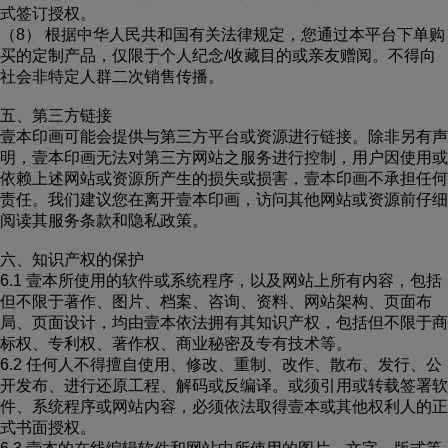
式签订授权。
（8） 根据中华人民共和国有关法律规定，您通过本平台下单购
买的定制产品，仅限于个人纪念/收藏目的或亲友赠阅。不得向
社会非特定人群二次销售传播。
五、第三方链接
壹本印画可能会提供与第三方平台或资源进行链接。除非另有声
明，壹本印画无法对第三方网站之服务进行控制，用户因使用或
依赖上述网站或资源所产生的损失或损害，壹本印画不承担任何
责任。我们建议您在离开壹本印画，访问其他网站或资源前仔细
阅读其服务条款和隐私政策。
六、知识产权的保护
6.1 壹本所使用的软件或系统程序，以及网站上所有内容，包括
但不限于著作、图片、档案、咨询、资料、网站架构、页面布
局、页面设计，均由壹本依法拥有其知识产权，包括但不限于商
标权、专利权、著作权、商业秘密及专有技术等。
6.2 任何人不得擅自使用、修改、重制、改作、散布、发行、公
开发布、进行还原工程、解码或反编译。或须引用或转载签署软
件、系统程序或网站内容，必须依法取得壹本或其他权利人的正
式书面授权。