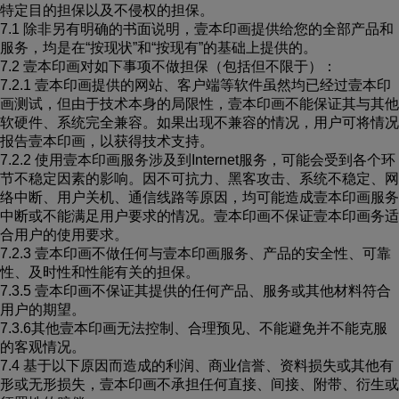
特定目的担保以及不侵权的担保。
7.1 除非另有明确的书面说明，壹本印画提供给您的全部产品和
服务，均是在“按现状”和“按现有”的基础上提供的。
7.2 壹本印画对如下事项不做担保（包括但不限于）：
7.2.1 壹本印画提供的网站、客户端等软件虽然均已经过壹本印
画测试，但由于技术本身的局限性，壹本印画不能保证其与其他
软硬件、系统完全兼容。如果出现不兼容的情况，用户可将情况
报告壹本印画，以获得技术支持。
7.2.2 使用壹本印画服务涉及到Internet服务，可能会受到各个环
节不稳定因素的影响。因不可抗力、黑客攻击、系统不稳定、网
络中断、用户关机、通信线路等原因，均可能造成壹本印画服务
中断或不能满足用户要求的情况。壹本印画不保证壹本印画务适
合用户的使用要求。
7.2.3 壹本印画不做任何与壹本印画服务、产品的安全性、可靠
性、及时性和性能有关的担保。
7.3.5 壹本印画不保证其提供的任何产品、服务或其他材料符合
用户的期望。
7.3.6其他壹本印画无法控制、合理预见、不能避免并不能克服
的客观情况。
7.4 基于以下原因而造成的利润、商业信誉、资料损失或其他有
形或无形损失，壹本印画不承担任何直接、间接、附带、衍生或