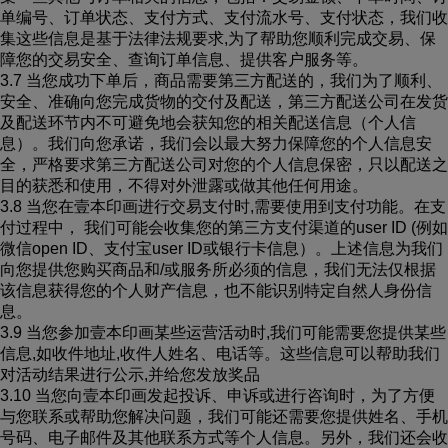
单编号、订单状态、支付方式、支付流水号、支付状态，我们收
集这些信息是基于法律法规要求,为了帮助您顺利完成交易、保
障您的交易安全、查询订单信息、提供客户服务等。
3.7 当您成功下单后，商品需要第三方配送的，我们为了顺利、
安全、准确向您完成货物的交付及配送，第三方配送公司在发货
及配送环节内不可避免地会获知您的相关配送信息（个人信
息）。我们向您承诺，我们会以最大努力保障您的个人信息安
全，严格要求第三方配送公司对您的个人信息保密，只以配送之
目的获悉和使用，不得对外泄露或做其他任何用途。
3.8 当您在壹本印画进行交易支付时,需要使用到支付功能。在支
付过程中， 我们可能会收集您的第三方支付渠道的user ID (例如
微信open ID、支付宝user ID或银行卡信息）。上述信息为我们
向您提供您购买商品和/或服务所必须的信息，我们无法仅根据
该信息获得您的个人财产信息，也不能识别特定自然人身份信
息。
3.9 当您参加壹本印画某些运营活动时,我们可能需要您提供某些
信息,如收件地址,收件人姓名、电话等。这些信息可以帮助我们
对活动结果进行公示,并给您发放奖品
3.10 当您向壹本印画发起投诉、申诉或进行咨询时，为了方便
与您联系或帮助您解决问题，我们可能还需要您提供姓名、手机
号码、电子邮件及其他联系方式等个人信息。另外，我们还会收