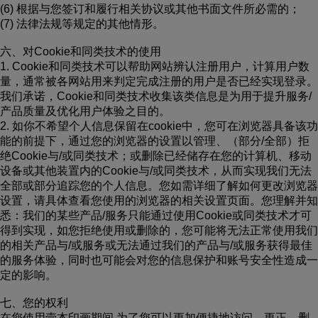
(6) 根据与您签订和履行相关协议或其他书面文件所必需的；
(7) 法律法规等规定的其他情形。
六、对Cookie和同类技术的使用
1. Cookie和同类技术可以帮助网站辨认注册用户，计算用户数
量，通常被各网站用来判定完成注册的用户是否已经实现登录。
我们承诺，Cookie和同类技术收集该类信息是为用于提升服务/
产品质量及优化用户体验之目的。
2. 如你不希望个人信息保留在cookie中，您可在浏览器具备该功
能的前提下，通过您的浏览器的设置以管理、（部分/全部）拒
绝Cookie与/或同类技术；或删除已经储存在您的计算机、移动
设备或其他装置内的Cookie与/或同类技术，从而实现我们无法
全部或部分追踪您的个人信息。您如需详细了解如何更改浏览器
设置，请具体查看您使用的浏览器的相关设置页面。您理解并知
悉：我们的某些产品/服务只能通过使用Cookie或同类技术才可
得到实现，如您拒绝使用或删除的，您可能将无法正常使用我们
的相关产品与/或服务或无法通过我们的产品与/或服务获得最佳
的服务体验，同时也可能会对您的信息保护和账号安全性造成一
定的影响。
七、您的权利
在您使用壹本印画期间,为了您可以更加便捷地访问、更正、删