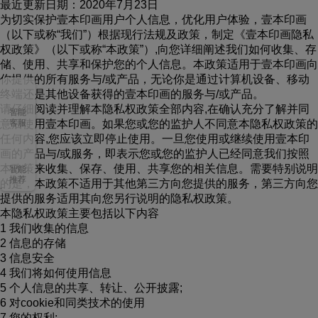
最近更新日期：2020年7月23日
为切实保护壹本印画用户个人信息，优化用户体验，壹本印画
（以下或称“我们”）根据现行法规及政策，制定《壹本印画隐私
权政策》（以下或称“本政策”）,向您详细阐述我们如何收集、存
储、使用、共享和保护您的个人信息。本政策适用于壹本印画向
你提供的所有服务与/或产品，无论你是通过计算机设备、移动
终端还是其他设备获得的壹本印画的服务与/或产品。
请仔细阅读并理解本隐私权政策全部内容,在确认充分了解并同
智能
意后使用壹本印画。如果您或您的监护人不同意本隐私权政策的
客服
任何内容,您应该立即停止使用。一旦您使用或继续使用壹本印
画的产品与/或服务，即表示您或您的监护人已经同意我们按照
本政策来收集、保存、使用、共享您的相关信息。需要特别说明
智能
推荐
的是，本政策不适用于其他第三方向您提供的服务，第三方向您
提供的服务适用其向您另行说明的隐私权政策。
本隐私权政策主要包括以下内容
1 我们收集的信息
2 信息的存储
3 信息安全
4 我们将如何使用信息
5 个人信息的共享、转让、公开披露;
6 对cookie和同类技术的使用
7 您的权利;