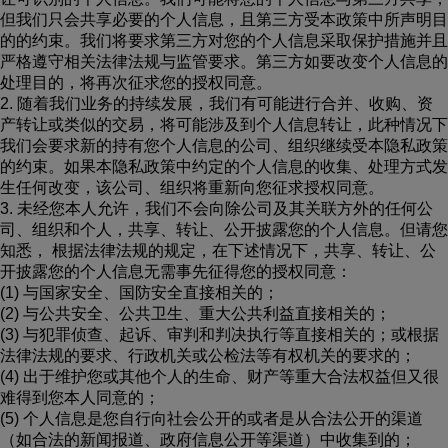
但我们只会共享必要的个人信息，且第三方受本政策中所声明目
的的约束。我们将要求第三方对您的个人信息采取保护措施并且
严格遵守相关法律法规与监管要求。第三方如要改变个人信息的
处理目的，将再次征求您的授权同意。
2. 随着我们业务的持续发展，我们有可能进行合并、收购、资
产转让或类似的交易，将可能涉及到个人信息转让，此种情况下
我们会要求新的持有您个人信息的公司、组织继续受本隐私政策
的约束。如果本隐私政策中约定的个人信息的收集、处理方式发
生任何改变，该公司、组织将重新向您征求授权同意。
3. 未经您本人允许，我们不会向除公司及其关联方外的任何公
司、组织和个人，共享、转让、公开披露您的个人信息。但请您
知悉， 根据法律法规的规定，在下述情况下，共享、转让、公
开披露您的个人信息无需事先征得您的授权同意：
(1) 与国家安全、国防安全直接相关的；
(2) 与公共安全、公共卫生、重大公共利益直接相关的；
(3) 与犯罪侦查、起诉、审判和判决执行等直接相关的；或根据
法律法规的要求、行政机关或公检法等有权机关的要求的；
(4) 出于维护您或其他个人的生命、财产等重大合法权益但又很
难得到您本人同意的；
(5) 个人信息是您自行向社会公开的或者是从合法公开的渠道
（如合法的新闻报道、政府信息公开等渠道）中收集到的；