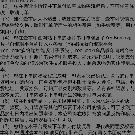
（2） 您在阅读本协议并下单付款完成购买流程后，不可任意修
改、取消订单。
（3） 如有壹本认为不适当，或使壹本蒙受损害，壹本可视情况
拒绝继续交易，取消订单所产生的相关费用（如手续费等）用户
须自行负担。
（4） 您在壹本印画网站下单的照片书订单包含了YeeBookr照
片书自编辑平台的技术服务费（YeeBookr自编辑平台，
YeeBookr多终端智能设计子系统，YeeBookr高品质印画后台管
理子系统等）和照片书实体印制成本。如无特殊说明，您所支付
的订单金额的70%为软件技术服务投入，剩余30%为实体印制成
本。
（5） 您在下单购物流程完成时，即表示您已确认所填写的订单
资料为正确内容，订单资料包括但不限于收件人姓名、电话、收
货地址、发票抬头、订购产品类别和数量等。若有资料错误，与
壹本无关。订单内容以下单时产生的电子订单为依据。
（6） 您在收到产品时，在未经使用前，非人为恶意损坏的缺
页、掉页、装订错误等其他可归责于本公司的情况，可于收到产
品的七日内提出问题申请，本公司将在收到您的问题反馈和确认
问题归属后，视情况提供处理办法。
（7） 您通过本平台完成下单并支付款项后，即代表同意授权壹
本印制您通过壹本制作/购买的定制产品，无须再以书面契约方