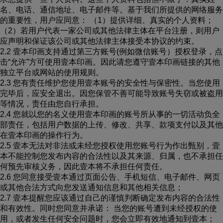
名、电话、通信地址、电子邮件等。基于我们所提供的网络服务
的重要性，用户应同意： （1）提供详细、真实的个人资料；
（2）若用户代表一家公司或其他法律主体在平台注册，则用户
应声明和保证该公司或其他法律主体接受本协议的约束。
2.2 壹本印画支持通过第三方账号(例如微信账号）授权登录，点
击“允许”方可使用壹本印画。因此请您遵守壹本印画链接的其他
独立平台或网站的使用规则。
2.3 您有责任维护您使用壹本账号的安全性与保密性。当您使用
完毕后，应安全退出。因您保管不善可能导致账号失窃或被盗用
等情况，责任由您自行承担。
2.4 您就以您的名义使用壹本印画的账号所从事的一切活动负全
部责任，包括用户数据的上传、修改、共享、款项支付以及其他
在壹本印画的操作行为。
2.5 壹本无法对非法或未经您授权使用您账号行为作出甄别，壹
本不能控制您发布内容的合法性以及其来源、归属，也不承担任
何预先审核义务，因此壹本将不承担任何责任。
2.6 您同意接受壹本通过页面公告、手机短信、电子邮件、网页
或其他合法方式向您发送通知信息和其他相关信息；
2.7 壹本提醒您应该通过自己的谨慎判断确定发布内容的合法性
和有效性。同时您同意并承诺： 当您的账号遭到未经授权的使
用，或者发生任何安全问题时，您会立即有效地通知到壹本；