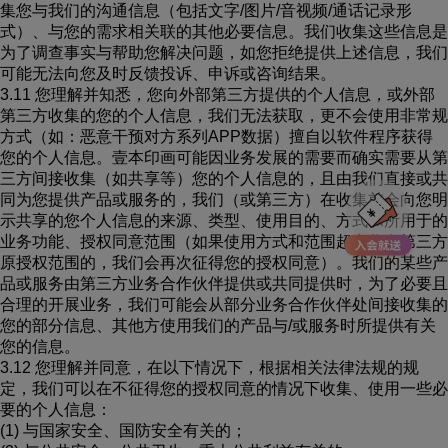
集您与我们的沟通信息（包括文字/图片/音视频/通话记录形
式）、与您的需求相关联的其他必要信息。我们收集这些信息是
为了调查事实与帮助您解决问题，如您拒绝提供上述信息，我们
可能无法向您及时反馈投诉、申诉或咨询结果。
3.11 您理解并知悉，您向外部第三方提供的个人信息，或外部
第三方收集的您的个人信息，我们无法获取，更不会使用非常规
方式（如：恶意干预对方系列APP数据）擅自以软件程序获得
您的个人信息。壹本印画可能因业务发展的需要而确实需要从第
三方间接收集（如共享等）您的个人信息的，且由我们直接或共
同为您提供产品或服务的，我们（或第三方）在收集前会向您明
示共享的您个人信息的来源、类型、使用目的、方式和所用于的
业务功能、授权同意范围（如果使用方式和范围超出您在第三方
原授权范围的，我们会再次征得您的授权同意）。我们的某些产
品或服务由第三方业务合作伙伴提供或共同提供时，为了必要且
合理的开展业务，我们可能会从部分业务合作伙伴处间接收集的
您的部分信息、其他方使用我们的产品与/或服务时所提供有关
您的信息。
3.12 您理解并同意，在以下情况下，根据相关法律法规的规
定，我们可以在不征得您的授权同意的情况下收集、使用一些必
要的个人信息：
(1) 与国家安全、国防安全有关的；