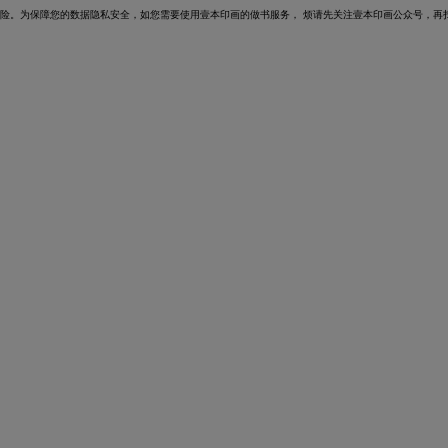
风险。为保障您的数据隐私安全，如您需要使用壹本印画的做书服务，
烦请先关注壹本印画公众号，再