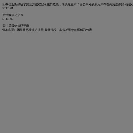
因微信近期修改了第三方授权登录接口政策，未关注壹本印画公众号的新用户存在共用虚拟账号的
STEP 01
关注微信公众号
STEP 02
关注后微信扫码登录
壹本印画IT团队将尽快改进注册/登录流程，非常感谢您的理解和包容