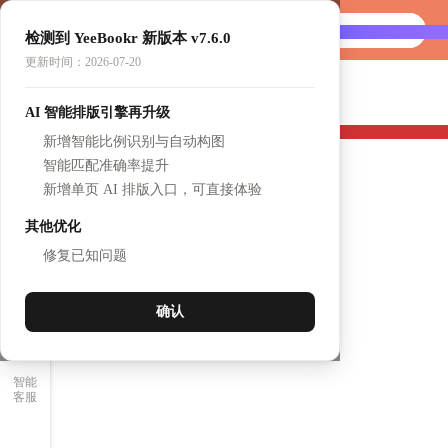
首页
AI做书
检测到 YeeBookr 新版本 v7.6.0
选产品
更新时间：2026-07-20
书架
NEW
AI 智能排版引擎再升级
壹个展厅
签到
新增智能比例识别与自动构图
我的
智能匹配准确率提升
新增单页 AI 排版入口，可直接体验
其他优化
修复已知问题
确认
智能
客服