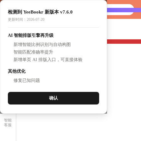
首页
AI做书
检测到 YeeBookr 新版本 v7.6.0
选产品
更新时间：2026-07-20
书架
NEW
AI 智能排版引擎再升级
壹个展厅
签到
新增智能比例识别与自动构图
我的
智能匹配准确率提升
新增单页 AI 排版入口，可直接体验
其他优化
修复已知问题
确认
智能
客服